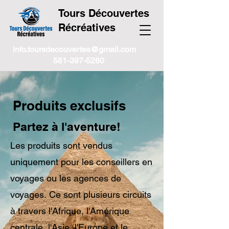
Tours Découvertes
Récréatives
info.toursdecouvertes@gmail.com
581-397-5280
Produits exclusifs
Partez à l'aventure!
Les produits sont vendus
uniquement pour les conseillers en
voyages ou les agences de
voyages.
Ce sont plusieurs circuits
à travers l'Afrique, l'Amérique
centrale, l'Asie, l'Europe et le