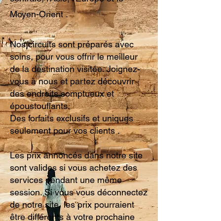
Moyen-Orient .
Nos circuits sont préparés avec
soins, pour vous offrir le meilleur
de la destination visitée. Joignez-
vous à nous et partez découvrir
des endroits somptueux et
époustouflants.
Des forfaits exclusifs et uniques
seulement pour vos clients .
Les prix annoncés dans notre site
sont valides si vous achetez des
services pendant une même
session. Si vous vous déconnectez
de notre site, les prix pourraient
être différents à votre prochaine