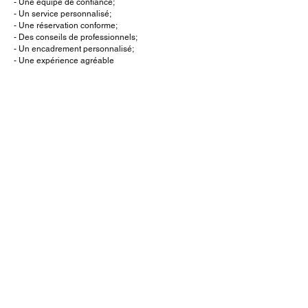
- Une équipe de confiance;
- Un service personnalisé;
- Une réservation conforme;
- Des conseils de professionnels;
- Un encadrement personnalisé;
- Une expérience agréable
Tours Découvertes Récréatives
utilise son
expertise afin de transformer vos voyages en une
expérience agréable à l'abri des soucis.
Contactez-nous
179, chemin des Lacs
Lac Beauport, Qc G3B 1C5
info.toursdecouvertes@gmail.com