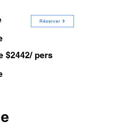
e
Réserver
e
e $2442/ pers
e
ie