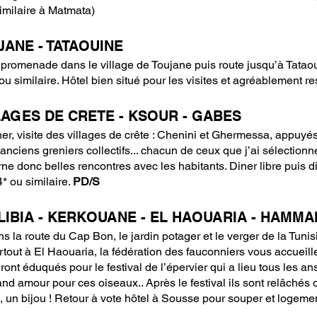
similaire à Matmata)
JANE - TATAOUINE
l, promenade dans le village de Toujane puis route jusqu’à Tatao
u similaire. Hôtel bien situé pour les visites et agréablement r
LLAGES DE CRETE - KSOUR - GABES
er, visite des villages de crête : Chenini et Ghermessa, appuy
’anciens greniers collectifs... chacun de ceux que j’ai sélectionn
ne donc belles rencontres avec les habitants. Diner libre puis d
 ou similaire.
PD/S
IBIA - KERKOUANE - EL HAOUARIA - HAMMA
s la route du Cap Bon, le jardin potager et le verger de la Tunis
 surtout à El Haouaria, la fédération des fauconniers vous accueil
ont éduqués pour le festival de l’épervier qui a lieu tous les a
and amour pour ces oiseaux.. Après le festival ils sont relâchés
 un bijou ! Retour à vote hôtel à Sousse pour souper et logeme