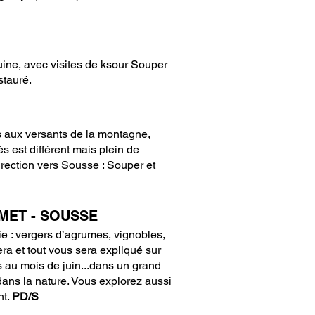
uine, avec visites de ksour Souper
estauré.
és aux versants de la montagne,
és est différent mais plein de
irection vers Sousse : Souper et
MET - SOUSSE
ie : vergers d’agrumes, vignobles,
lera et tout vous sera expliqué sur
ns au mois de juin...dans un grand
 dans la nature. Vous explorez aussi
nt.
PD/S