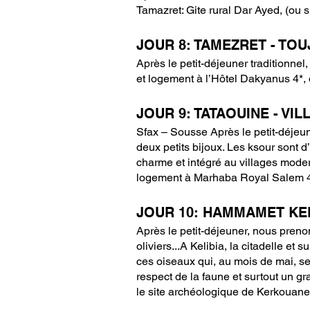
Tamazret: Gite rural Dar Ayed, (ou 
JOUR 8: TAMEZRET - TOU
Après le petit-déjeuner traditionne
et logement à l’Hôtel Dakyanus 4*, o
JOUR 9: TATAOUINE - VI
Sfax – Sousse Après le petit-déjeun
deux petits bijoux. Les ksour sont d
charme et intégré au villages moder
logement à Marhaba Royal Salem 4*
JOUR 10: HAMMAMET KEL
Après le petit-déjeuner, nous prenon
oliviers...A Kelibia, la citadelle et
ces oiseaux qui, au mois de mai, ser
respect de la faune et surtout un gr
le site archéologique de Kerkouane,