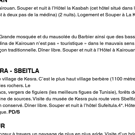
UAN
Kairouan. Souper et nuit à l’Hôtel la Kasbah (cet hôtel situé dan
st à deux pas de la médina) (2 nuits). Logement et Souper à La
 la Grande mosquée et du mausolée du Barbier ainsi que des bas
na de Kairouan n’est pas « touristique » dans le mauvais sens
açon traditionnelle. Dîner libre. Souper et nuit à l’Hôtel à Kair
RA - SBEITLA
 village de Kesra. C’est le plus haut village berbère (1100 mètres 
les rochers. Le
acs, vergers de figuiers (les meilleurs figues de Tunisie), forêts
aine de sources. Visite du musée de Kesra puis route vers Sbeït
conservé. Diner libre. Souper et nuit à l’hôtel Sufeitula.4*. Hôt
que.
PD/S
UR
ozeur à travers un paysage de plus en plus aride. Visite d’un briq