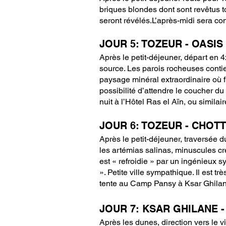
briques blondes dont sont revêtus to
seront révélés.L’après-midi sera con
JOUR 5: TOZEUR - OASI
Après le petit-déjeuner, départ en 
source. Les parois rocheuses contie
paysage minéral extraordinaire où fu
possibilité d’attendre le coucher d
nuit à l’Hôtel Ras el Aïn, ou similair
JOUR 6: TOZEUR - CHOTT
Après le petit-déjeuner, traversée 
les artémias salinas, minuscules cre
est « refroidie » par un ingénieux s
». Petite ville sympathique. Il est t
tente au Camp Pansy à Ksar Ghilane
JOUR 7: KSAR GHILANE 
Après les dunes, direction vers le v