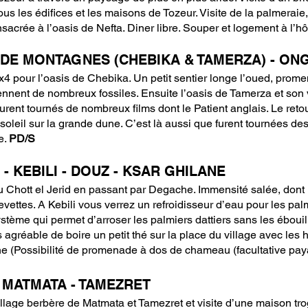
us les édifices et les maisons de Tozeur. Visite de la palmeraie
sacrée à l’oasis de Nefta. Diner libre. Souper et logement à l’hô
S DE MONTAGNES (CHEBIKA & TAMERZA) - ON
4x4 pour l’oasis de Chebika. Un petit sentier longe l’oued, prome
nnent de nombreux fossiles. Ensuite l’oasis de Tamerza et son 
rent tournés de nombreux films dont le Patient anglais. Le retou
u soleil sur la grande dune. C’est là aussi que furent tournées d
e.
PD/S
 - KEBILI - DOUZ - KSAR GHILANE
du Chott el Jerid en passant par Degache. Immensité salée, dont 
vettes. A Kebili vous verrez un refroidisseur d’eau pour les pal
ystème qui permet d’arroser les palmiers dattiers sans les ébouil
rès agréable de boire un petit thé sur la place du village avec le
 (Possibilité de promenade à dos de chameau (facultative paya
- MATMATA - TAMEZRET
illage berbère de Matmata et Tamezret et visite d’une maison tro