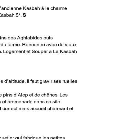
s l’ancienne Kasbah à le charme
 Kasbah 5*.
S
sins des Aghlabides puis
 du terme. Rencontre avec de vieux
ouan. Logement et Souper à La Kasbah
d’altitude. Il faut gravir ses ruelles
 de pins d’Alep et de chênes. Les
la et promenade dans ce site
el correct mais accueil charmant et
uetier qui fabrique les petites