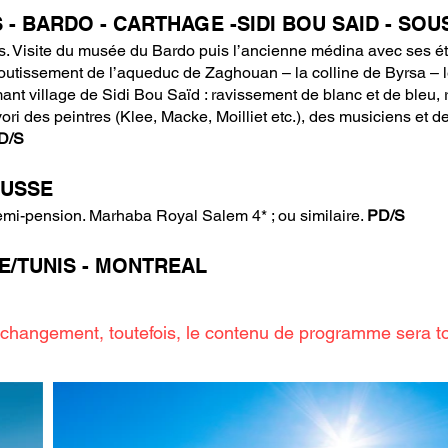
S - BARDO - CARTHAGE -SIDI BOU SAID - SOU
s. Visite du musée du Bardo puis l’ancienne médina avec ses étroi
aboutissement de l’aqueduc de Zaghouan – la colline de Byrsa –
t village de Sidi Bou Saïd : ravissement de blanc et de bleu, 
vori des peintres (Klee, Macke, Moilliet etc.), des musiciens et d
D/S
OUSSE
demi-pension. Marhaba Royal Salem 4* ; ou similaire.
PD/S
E/TUNIS - MONTREAL
changement, toutefois, le contenu de programme sera t