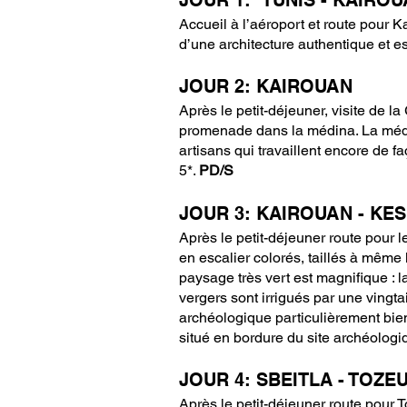
JOUR 1: TUNIS - KAIRO
Accueil à l’aéroport et route pour 
d’une architecture authentique et e
JOUR 2: KAIROUAN
Après le petit-déjeuner, visite de
promenade dans la médina. La médi
artisans qui travaillent encore de f
5*.
PD/S
JOUR 3: KAIROUAN - KES
Après le petit-déjeuner route pour le
en escalier colorés, taillés à même 
paysage très vert est magnifique : l
vergers sont irrigués par une vingt
archéologique particulièrement bien 
situé en bordure du site archéologi
JOUR 4: SBEITLA - TOZE
Après le petit-déjeuner route pour T