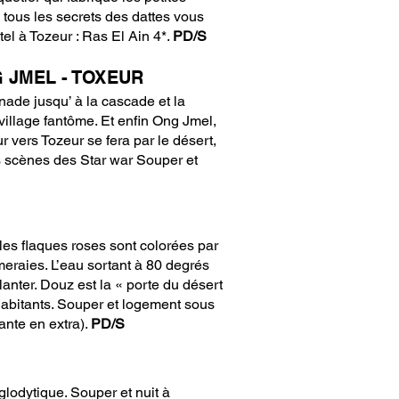
, tous les secrets des dattes vous
tel à Tozeur : Ras El Ain 4*.
PD/S
G JMEL - TOXEUR
nade jusqu’ à la cascade et la
village fantôme. Et enfin Ong Jmel,
r vers Tozeur se fera par le désert,
es scènes des Star war Souper et
les flaques roses sont colorées par
meraies. L’eau sortant à 80 degrés
lanter. Douz est la « porte du désert
s habitants. Souper et logement sous
nte en extra).
PD/S
glodytique. Souper et nuit à