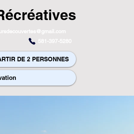
Récréatives
toursdecouvertes@gmail.com
581-397-5280
ARTIR DE 2 PERSONNES
vation