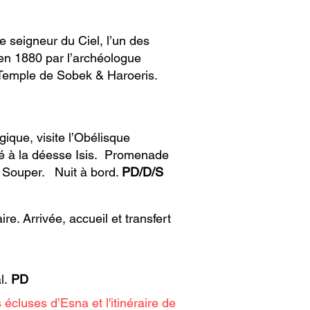
e seigneur du Ciel, l’un des
 en 1880 par l’archéologue
 Temple de Sobek & Haroeris.
ique, visite l’Obélisque
ié à la déesse Isis. Promenade
. Souper. Nuit à bord.
PD/D/S
e. Arrivée, accueil et transfert
al.
PD
cluses d’Esna et l'itinéraire de