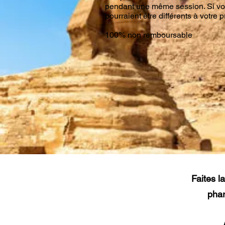
pendant une même session. Si vou
pourraient être différents à votre
100% non remboursable
Faites la
phar