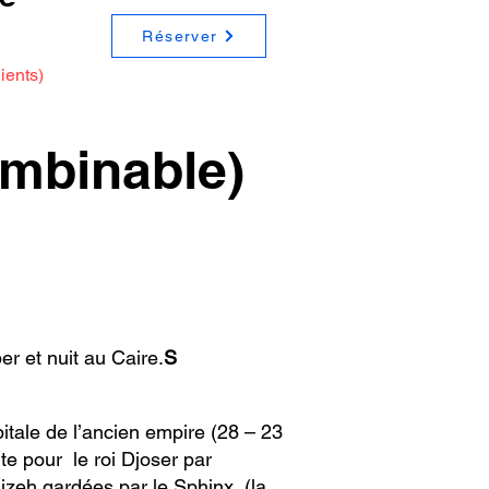
Réserver
ients)
mbinable)
er et nuit au Caire.
S
itale de l’ancien empire (28 – 23
e pour le roi Djoser par
uizeh gardées par le Sphinx (la