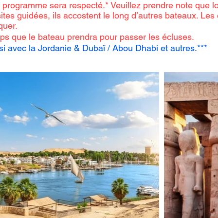
u programme sera respecté.* Veuillez prendre note que lo
ites guidées, ils accostent le long d’autres bateaux. Les 
quer.
mps que le bateau prendra pour passer les écluses.
 avec la Jordanie & Dubaï / Abou Dhabi et autres.***