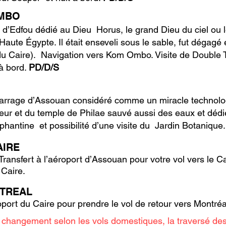
OMBO
e d’Edfou dédié au Dieu Horus, le grand Dieu du ciel ou l
aute Égypte. Il était enseveli sous le sable, fut dégagé
du Caire). Navigation vers Kom Ombo. Visite de Double
à bord.
PD/D/S
 Barrage d’Assouan considéré comme un miracle technolog
eur et du temple de Philae sauvé aussi des eaux et déd
phantine et possibilité d’une visite du Jardin Botanique
AIRE
ansfert à l’aéroport d’Assouan pour votre vol vers le Cair
u Caire.
NTREAL
roport du Caire pour prendre le vol de retour vers Montré
changement selon les vols domestiques, la traversé des é