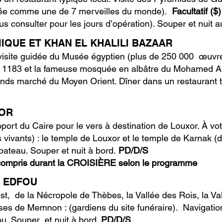
sée comme une de 7 merveilles du monde).
Facultatif ($)
 consulter pour les jours d’opération). Souper et nuit 
MIQUE ET KHAN EL KHALILI BAZAAR
 visite guidée du Musée égyptien (plus de 250 000 œuvre
 en 1183 et la fameuse mosquée en albâtre du Mohamed Ali
grands marché du Moyen Orient. Dîner dans un restaurant 
XOR
roport du Caire pour le vers à destination de Louxor. À votr
des vivants) : le temple de Louxor et le temple de Karnak 
teau. Souper et nuit à bord.
PD/D/S
t compris durant la CROISIÈRE selon le programme
/ EDFOU
uest, de la Nécropole de Thèbes, la Vallée des Rois, la V
ses de Memnon : (gardiens du site funéraire). Navigatio
ou. Souper et nuit à bord.
PD/D/S