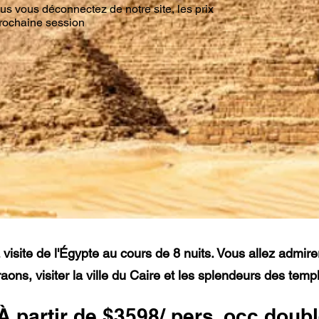
s vous déconnectez de notre site, les prix
 prochaine session
 visite de l'Égypte au cours de 8 nuits. Vous allez admirer
aons, visiter la ville du Caire et les
splendeurs
des templ
À partir de $3598
/ pers. occ doub