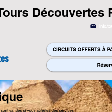
Tours Découvertes 
info.
CIRCUITS OFFERTS À P
Réser
ique
 sont valides si vous achetez des services