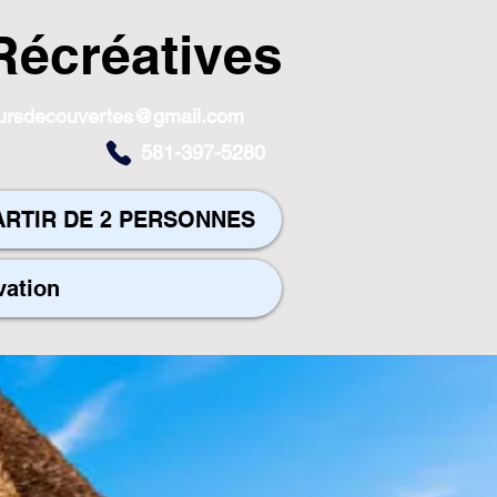
Récréatives
toursdecouvertes@gmail.com
581-397-5280
ARTIR DE 2 PERSONNES
vation