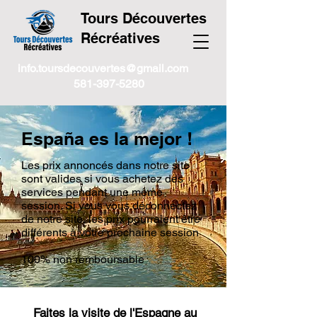
Tours Découvertes
Récréatives
info.toursdecouvertes@gmail.com
581-397-5280
España es la mejor !
Les prix annoncés dans notre site
sont valides si vous achetez des
services pendant une même
session. Si vous vous déconnectez
de notre site, les prix pourraient être
différents à votre prochaine session
100% non remboursable
Faites la visite de l'Espagne au