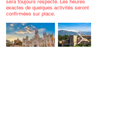
sera toujours respecté. Les heures
exactes de quelques activités seront
confirmées sur place.
Inclus/Non Inclus
Inclus: ​
Hébergements pour huit nuits
Hôtels 3 ou 4 étoiles incluant le
petit-déjeuner : 2 N. Madrid- 2 N.
Séville- 1 N. Grenade- 1 N.
Valence- 2 N. Barcelone
Visites et excursions selon le