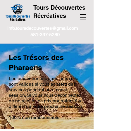
Tours Découvertes
Récréatives
info.toursdecouvertes@gmail.com
581-397-5280
Les Trésors des
Pharaons
Les prix annoncés dans notre site
sont valides si vous achetez des
services pendant une même
session. Si vous vous déconnectez
de notre site, les prix pourraient être
différents à votre prochaine session
100% non remboursable