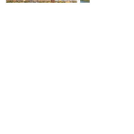
Inclus/Non Inclus
Inclus: ​
Hébergement Hôtels 4 * norme
locale pour 10 nuits : 4 N. CAIRE-
4 N. CROISIÈRE SUR LE NIL- 2
N. ALEXANDRIE
26 repas
Bateau de croisière 5* norme
locale (cabine extérieure)
Les vols domestiques en Égypte
Tous les transferts
Les excursions et visites selon le
programme
Les frais d'entres aux sites